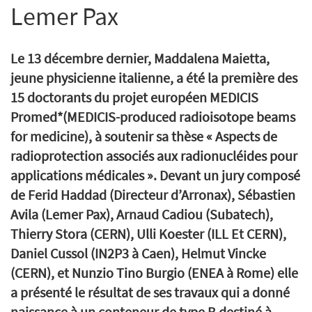
Lemer Pax
Le 13 décembre dernier, Maddalena Maietta,
jeune physicienne italienne, a été la première des
15 doctorants du projet européen
MEDICIS
Promed
*(MEDICIS-produced radioisotope beams
for medicine), à soutenir sa thèse «
Aspects de
radioprotection associés aux radionucléides pour
applications médicales ». Devant un jury composé
de Ferid Haddad (Directeur d’Arronax), Sébastien
Avila (Lemer Pax), Arnaud Cadiou (Subatech),
Thierry Stora (CERN), Ulli Koester (ILL Et CERN),
Daniel Cussol (IN2P3 à Caen), Helmut Vincke
(CERN), et Nunzio Tino Burgio (ENEA à Rome) elle
a présenté le résultat de ses travaux qui a donné
naissance à un conteneur de type B destiné à