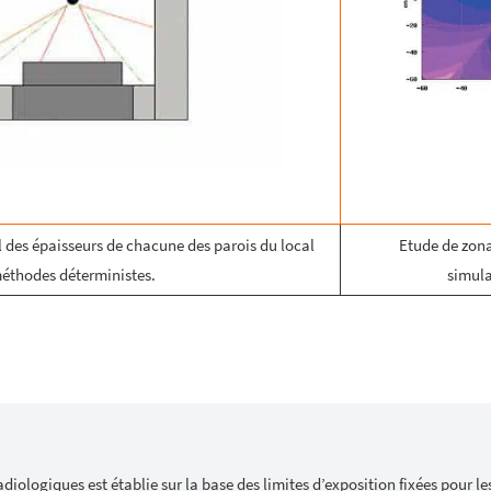
l des épaisseurs de chacune des parois du local
Etude de zonag
méthodes déterministes.
simula
diologiques est établie sur la base des limites d’exposition fixées pour le