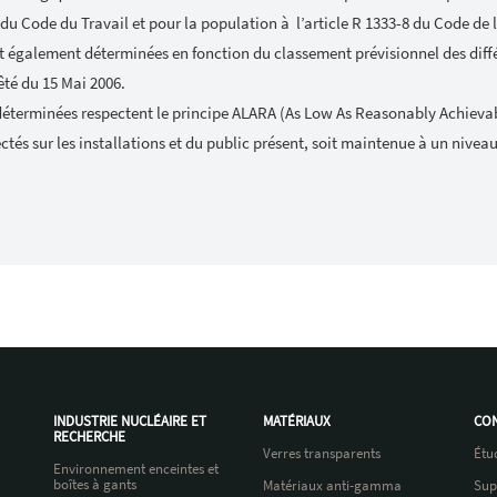
 du Code du Travail et pour la population à l’article R 1333-8 du Code de 
t également déterminées en fonction du classement prévisionnel des diffé
êté du 15 Mai 2006.
déterminées respectent le principe ALARA (As Low As Reasonably Achievabl
ctés sur les installations et du public présent, soit maintenue à un niveau
INDUSTRIE NUCLÉAIRE ET
MATÉRIAUX
CON
RECHERCHE
Verres transparents
Étu
Environnement enceintes et
boîtes à gants
Matériaux anti-gamma
Sup