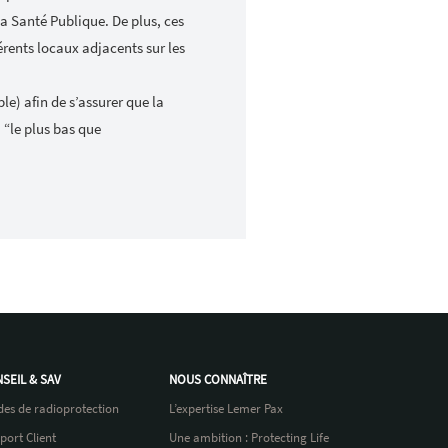
la Santé Publique. De plus, ces
rents locaux adjacents sur les
e) afin de s’assurer que la
 “le plus bas que
SEIL & SAV
NOUS CONNAÎTRE
des de radioprotection
L’expertise Lemer Pax
port Client
Une ambition : Protecting Life