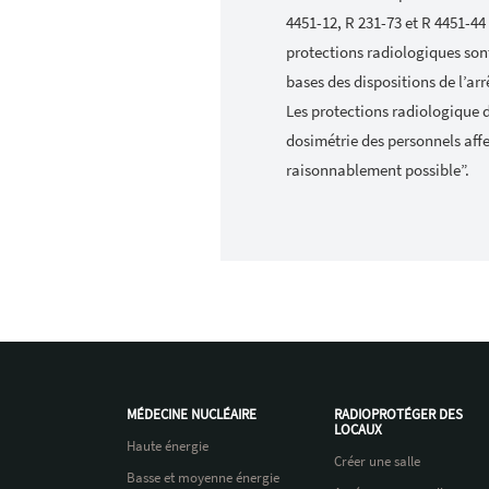
4451-12, R 231-73 et R 4451-44
protections radiologiques son
bases des dispositions de l’arr
Les protections radiologique 
dosimétrie des personnels affe
raisonnablement possible”.
MÉDECINE NUCLÉAIRE
RADIOPROTÉGER DES
LOCAUX
Haute énergie
Créer une salle
Basse et moyenne énergie