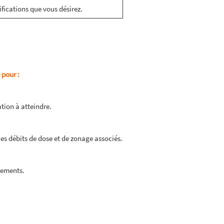
cifications que vous désirez.
 pour :
tion à atteindre.
les débits de dose et de zonage associés.
nements.