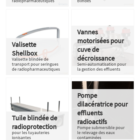
radiopharmaceutiques
blindés
Vannes
motorisées pour
Valisette
cuve de
Shellbox
décroissance
Valisette blindée de
transport pour seringues
Semi-automatisation pour
de radiopharmaceutiques
la gestion des effluents
Pompe
dilacératrice pour
effluents
Tuile blindée de
radioactifs
radioprotection
Pompe submersible pour
pour les tuyauteries
le relevage des eaux
ionisantes
contaminées