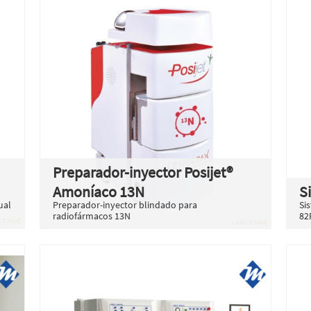
Preparador-inyector Posijet®
Amoníaco 13N
S
ual
Preparador-inyector blindado para
Si
radiofármacos 13N
82