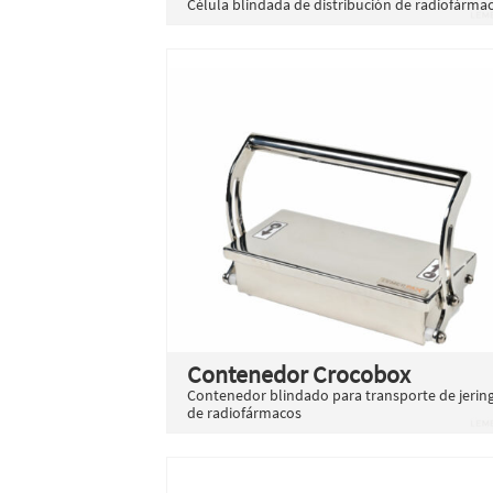
Célula blindada de distribución de radiofárma
Contenedor Crocobox
Contenedor blindado para transporte de jerin
de radiofármacos