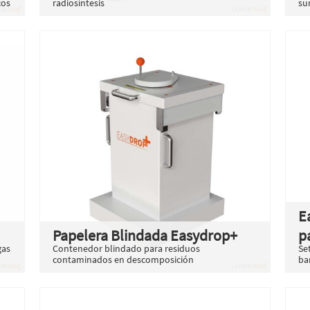
cos
radiosíntesis
su
E
Papelera Blindada Easydrop+
p
gas
Contenedor blindado para residuos
Se
contaminados en descomposición
ba