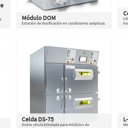
de
C
Módulo DOM
y
Cé
Estación de dosificación en condiciones asépticas
in
Celda DS-75
L
Doble célula blindada para módulos de
Mi