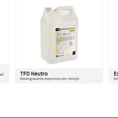
TFD Neutro
E
dad
Desengrasante espumoso por remojo
De