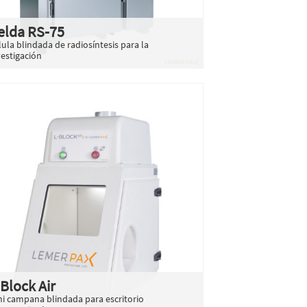
elda RS-75
lula blindada de radiosíntesis para la
vestigación
-Block Air
ni campana blindada para escritorio