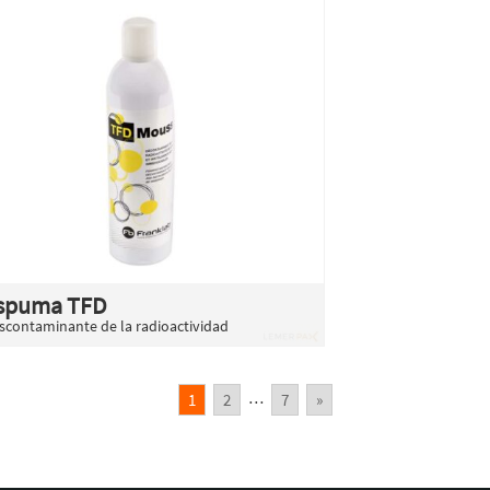
spuma TFD
scontaminante de la radioactividad
…
1
2
7
»