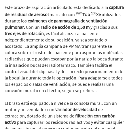
Este brazo de aspiración articulado está dedicado a la
captura
99m
133
de residuos de aerosol
marcado con
Tc o
Xe
utilizados
durante los
exámenes de gammagrafía de ventilación
pulmonar
. Con un
radio de acción de 1,50 m
y gracias a sus
tres ejes de rotación
, es fácil alcanzar al paciente
ndependientemente de su posición, ya sea sentado o
acostado. La amplia campana de PMMA transparente se
coloca sobre el rostro del paciente para aspirar las moléculas
radiactivas que puedan escapar por la nariz o la boca durante
la inhalación bucal del radiofármaco. También facilita el
control visual del clip nasal y del correcto posicionamiento de
la boquilla durante toda la operación. Para adaptarse a todos
los espacios o salas de ventilación, se puede realizar una
conexión mural o en el techo, según se prefiera.
El brazo está equipado, a nivel de la consola mural, con un
motor y un ventilador con
variador de velocidad
de
extracción, dotado de un sistema de
filtración con carbón
activo
para capturar los residuos radiactivos y evitar cualquier
diseminación en el servicio o contaminación del personal