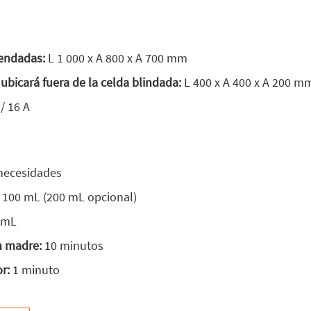
mendadas:
L 1 000 x A 800 x A 700 mm
 ubicará fuera de la celda blindada:
L 400 x A 400 x A 200 m
/ 16 A
 necesidades
100 mL (200 mL opcional)
5 mL
n madre:
10 minutos
r:
1 minuto