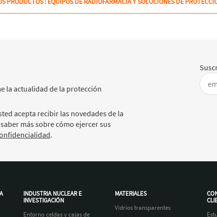
S PRODUCTOS : EQUIPOS DE RADIOFARMACIA Y SOLUCIONES DE PROTECCI
Suscr
e la actualidad de la protección
ted acepta recibir las novedades de la
 saber más sobre cómo ejercer sus
confidencialidad
.
A
INDUSTRIA NUCLEAR E
MATERIALES
CON
INVESTIGACIÓN
CLI
Vidrios transparentes
Entorno celdas y cajas de
Est