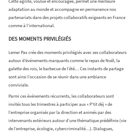
Cette agilité, voulue et encouragée, permet une meilleure
adaptation au monde et accompagne en permanence nos
partenariats dans des projets collaboratifs exigeants en France
comme à l’international.
DES MOMENTS PRIVILÉGIÉS
Lemer Pax crée des moments privilégiés avec ses collaborateurs
autour d’événements marquants comme le repas de Noël, la
galette des rois, le barbecue de l’été… Ces instants de partage
sont ainsi l’occasion de se réunir dans une ambiance
conviviale.
Parmi ces événements récurrents, les collaborateurs sont
invités tous les trimestres à participer aux « P’tit déj » de
l’entreprise organisés par la direction et animés par des
intervenants extérieurs autour d’une thématique prédéfinie (vie
de l’entreprise, écologie, cybercriminalité…). Dialogues,