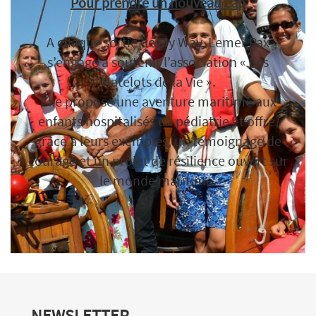
Pour prendre un nouveau cap
A chaque sortie de My Way, Lemer Pax
s’engage à soutenir l’association « Les
Matelots de la Vie ».
Elle propose une aventure maritime aux
enfants hospitalisés en pédiatrie et offre,
grâce à leurs exemples, un témoignage de
courage et un projet de résilience ouvert sur
le monde maritime.
NEWSLETTER