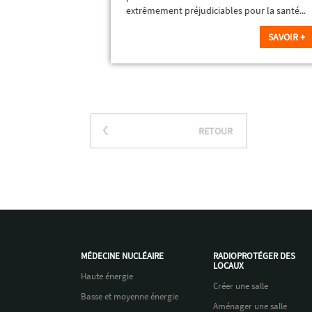
extrêmement préjudiciables pour la santé...
SAVOIR +
RETOUR
MÉDECINE NUCLÉAIRE
RADIOPROTÉGER DES
LOCAUX
Haute énergie
Créer une salle
Basse et moyenne énergie
Aménager une salle