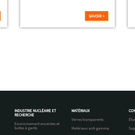
SAVOIR +
INDUSTRIE NUCLÉAIRE ET
MATÉRIAUX
CON
RECHERCHE
Verres transparents
Étu
Environnement enceintes et
boîtes à gants
Matériaux anti-gamma
Sup