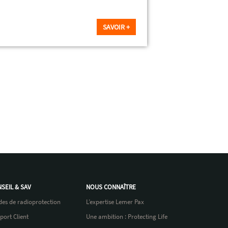
SAVOIR +
SEIL & SAV
NOUS CONNAÎTRE
des de radioprotection
L’expertise Lemer Pax
port Client
Une ambition : Protecting Life