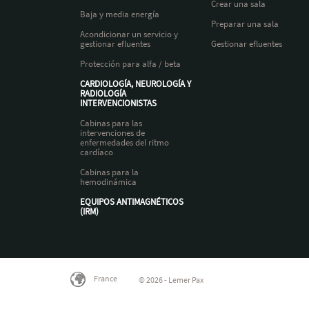
Crear una sala
Baja y media energía
Preparar una sala
Acondicionar un servicio y
gestionar efluentes
Gestionar efluentes
Protección para alfa / beta
CARDIOLOGÍA, NEUROLOGÍA Y
RADIOLOGÍA
INTERVENCIONISTAS
Cabinas para las
intervenciones de
enfermedades del ritmo
cardíaco
Cabinas para la
hemodinámica
EQUIPOS ANTIMAGNÉTICOS
(IRM)
France
© 2026 - Lemer Pax