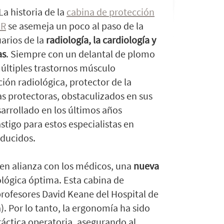
a historia de la
cabina de protección
IR
se asemeja un poco al paso de la
uarios de la
radiología, la cardiología y
as
. Siempre con un delantal de plomo
últiples trastornos músculo
ción radiológica, protector de la
as protectoras, obstaculizados en sus
arrollado en los últimos años
stigo para estos especialistas en
nducidos.
 en alianza con los médicos, una
nueva
ológica óptima. Esta cabina de
profesores David Keane del Hospital de
). Por lo tanto, la ergonomía ha sido
áctica operatoria, asegurando al