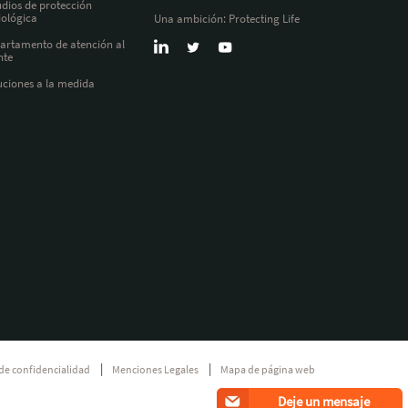
udios de protección
iológica
Una ambición: Protecting Life
artamento de atención al
nte
uciones a la medida
 de confidencialidad
Menciones Legales
Mapa de página web
Deje un mensaje