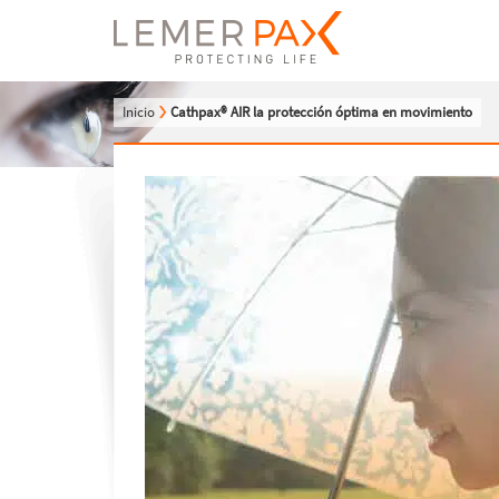
Inicio
Cathpax® AIR la protección óptima en movimiento