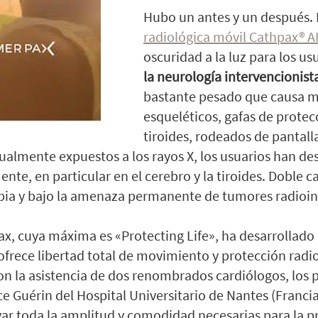
Hubo un antes y un después. L
radiológica móvil Cathpax® A
oscuridad a la luz para los us
la neurología intervencionist
bastante pesado que causa m
esqueléticos, gafas de protec
tiroides, rodeados de pantall
ualmente expuestos a los rayos X, los usuarios han des
, en particular en el cerebro y la tiroides. Doble ca
rapia y bajo la amenaza permanente de tumores radioi
ax, cuya máxima es «Protecting Life», ha desarrollado
frece libertad total de movimiento y protección radi
con la asistencia de dos renombrados cardiólogos, los 
ce Guérin del Hospital Universitario de Nantes (Francia
r toda la amplitud y comodidad necesarias para la pr