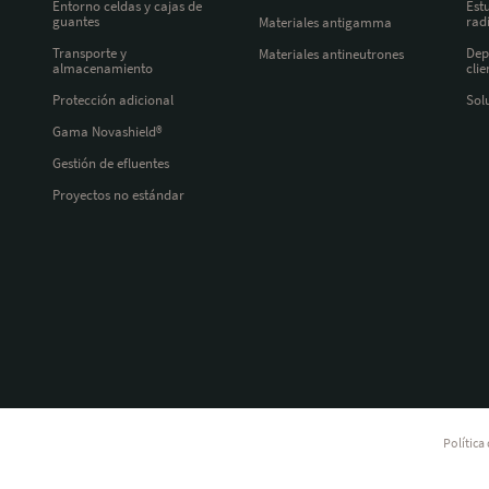
Entorno celdas y cajas de
Est
guantes
rad
Materiales antigamma
Transporte y
Dep
Materiales antineutrones
almacenamiento
clie
Protección adicional
Sol
Gama Novashield®
Gestión de efluentes
Proyectos no estándar
Política