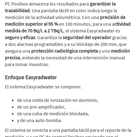
PC Posibox almacena los resultados para
garantizar la
trazabilidad
. Una pantalla táctil en color indica luego la
medición de la actividad volumétrica. Con una
precisión de
medición superior al 95 %
en 100 minutos, para una a
ctividad
medida de 70 Bq/L a 2 TBq/L
, el sistema Easyradwater es
seguro y eficaz
. Garantiza la
seguridad del operador
gracias
a dos alarmas programables y a su blindaje de 200 mm, que
asegura una
protección radiológica completa
y una
medición
precisa
, evitando la necesidad de una intervención manual
para tomar muestras.
Enfoque Easyradwater
El sistema Easyradwater se compone:
de una celda de ionización en aluminio,
de un pre-amplificador,
de una cuba de medición blindada,
y de una auto-bomba.
El sistema se conecta a una pantalla táctil para el reporte de la
medición, y a un PC de control Posibox equipado con el