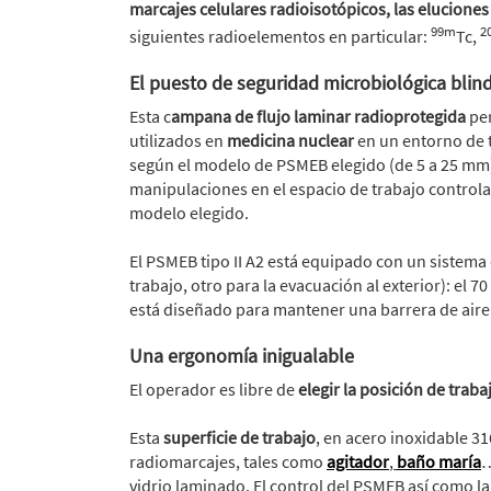
marcajes celulares radioisotópicos, las elucione
99m
2
siguientes radioelementos en particular:
Tc,
El puesto de seguridad microbiológica blin
Esta c
ampana de flujo laminar radioprotegida
per
utilizados en
medicina nuclear
en un entorno de 
según el modelo de PSMEB elegido (de 5 a 25 mm)
manipulaciones en el espacio de trabajo control
modelo elegido.
El PSMEB tipo II A2 está equipado con un sistema 
trabajo, otro para la evacuación al exterior): el 70 
está diseñado para mantener una barrera de aire
Una ergonomía inigualable
El operador es libre de
elegir la posición de traba
Esta
superficie de trabajo
, en acero inoxidable 31
radiomarcajes, tales como
agitador
,
baño maría
…
vidrio laminado. El control del PSMEB así como l