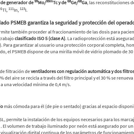
99
99m
68
68
s de generador de
Mo/
Tc y de
Ge/
Ga
, las reconstituciones d
01
111
123
Tl,
In,
I.
dado PSMEB garantiza la seguridad y protección del operador
mite también proceder al fraccionamiento de las dosis para paci
trabajo
clasificado ISO 5 (clase A)
. La radioprotección está asegura
. Para garantizar al usuario una protección corporal completa, h
ado, el PSMEB dispone de una mirilla móvil de vidrio plomado de 3
de filtración de
ventiladores con regulación automática y dos filtro
% del aire se recicla a través del filtro principal y el 30 % se renueva 
 a una velocidad mínima de 0,4 m/s.
jo
más cómoda para él (de pie o sentado) gracias al espacio disponib
6L, permite la instalación de los equipos necesarios para los marcaj
 El volumen de trabajo iluminado por neón está asegurado por u
a visualización digital continua de los parámetros de funcionamient