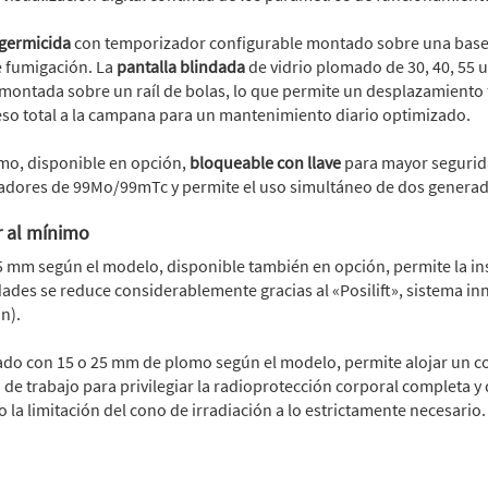
germicida
con temporizador configurable montado sobre una base m
de fumigación. La
pantalla blindada
de vidrio plomado de 30, 40, 55 
ontada sobre un raíl de bolas, lo que permite un desplazamiento fáci
ceso total a la campana para un mantenimiento diario optimizado.
o, disponible en opción,
bloqueable con llave
para mayor segurid
dores de 99Mo/99mTc y permite el uso simultáneo de dos generadore
r al mínimo
5 mm según el modelo, disponible también en opción, permite la in
dades se reduce considerablemente gracias al «Posilift», sistema i
n).
ado con 15 o 25 mm de plomo según el modelo, permite alojar un 
io de trabajo para privilegiar la radioprotección corporal completa y
 la limitación del cono de irradiación a lo estrictamente necesario.