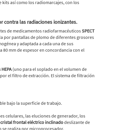
e kits así como los radiomarcajes, con los
 contra las radiaciones ionizantes.
entes de medicamentos radiofarmacéuticos
SPECT
da por pantallas de plomo de diferentes grosores
omogénea y adaptada a cada una de sus
0 a 80 mm de espesor en concordancia con el
s HEPA
(uno para el soplado en el volumen de
por el filtro de extracción. El sistema de filtración
le bajo la superficie de trabajo.
es celulares, las eluciones de generador, los
n
cristal frontal eléctrico inclinado
deslizante de
o se realiza por microprocesador.