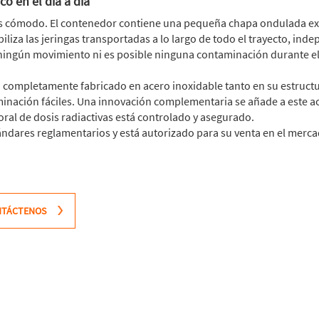
o en el día a día
ás cómodo. El contenedor contiene una pequeña chapa ondulada extr
iliza las jeringas transportadas a lo largo de todo el trayecto, in
e ningún movimiento ni es posible ninguna contaminación durante e
á completamente fabricado en acero inoxidable tanto en su estructur
inación fáciles. Una innovación complementaria se añade a este ac
ral de dosis radiactivas está controlado y asegurado.
ándares reglamentarios y está autorizado para su venta en el mer
NTÁCTENOS