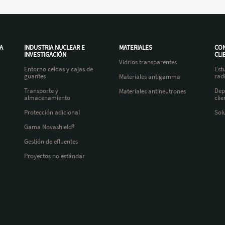
A
INDUSTRIA NUCLEAR E
MATERIALES
CON
INVESTIGACIÓN
CLI
Vidrios transparentes
Entorno celdas y cajas de
Est
guantes
rad
Materiales antigamma
Transporte y
Dep
Materiales antineutrones
almacenamiento
clie
Protección adicional
Sol
Gama Novashield®
Gestión de efluentes
Proyectos no estándar