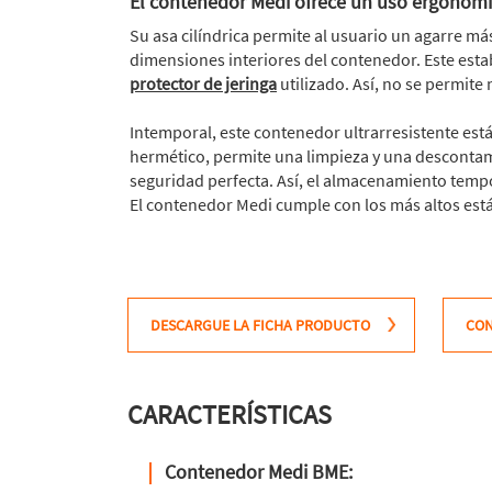
El contenedor Medi ofrece un uso ergonómic
Su asa cilíndrica permite al usuario un agarre m
dimensiones interiores del contenedor. Este estab
protector de jeringa
utilizado. Así, no se permit
Intemporal, este contenedor ultrarresistente est
hermético, permite una limpieza y una descontam
seguridad perfecta. Así, el almacenamiento tempo
El contenedor Medi cumple con los más altos est
DESCARGUE LA FICHA PRODUCTO
CO
CARACTERÍSTICAS
Contenedor Medi BME: