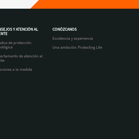
SEJOS Y ATENCIÓN AL
CONÓZCANOS
ENTE
Excelencia y experiencia
udios de protección
iológica
Una ambición: Protecting Life
artamento de atención al
nte
uciones a la medida