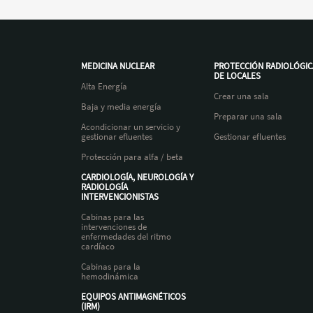
MEDICINA NUCLEAR
PROTECCIÓN RADIOLÓGIC
DE LOCALES
Alta Energía
Crear una sala
Baja y media energía
Preparar una sala
Acondicionar un servicio y
gestionar efluentes
Gestionar efluentes
Protección para alfa / beta
CARDIOLOGÍA, NEUROLOGÍA Y
RADIOLOGÍA
INTERVENCIONISTAS
Cabinas para las
intervenciones de
enfermedades del ritmo
cardíaco
Cabinas para la
hemodinámica
EQUIPOS ANTIMAGNÉTICOS
(IRM)