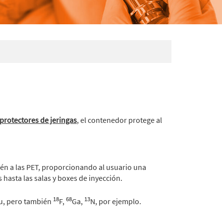
protectores de jeringas
, el contenedor protege al
én a las PET, proporcionando al usuario una
 hasta las salas y boxes de inyección.
18
68
13
u, pero también
F,
Ga,
N, por ejemplo.