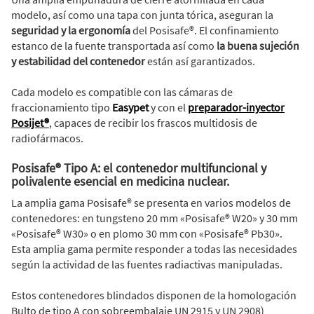
modelo, así como una tapa con junta tórica, aseguran la
seguridad y la ergonomía
del Posisafe®. El confinamiento
estanco de la fuente transportada así como
la buena sujeción
y estabilidad del contenedor
están así garantizados.
Cada modelo es compatible con las cámaras de
fraccionamiento tipo
Easypet
y con el
preparador-inyector
Posijet®
, capaces de recibir los frascos multidosis de
radiofármacos.
Posisafe® Tipo A: el contenedor multifuncional y
polivalente esencial en medicina nuclear.
La amplia gama Posisafe® se presenta en varios modelos de
contenedores: en tungsteno 20 mm «Posisafe® W20» y 30 mm
«Posisafe® W30» o en plomo 30 mm con «Posisafe® Pb30».
Esta amplia gama permite responder a todas las necesidades
según la actividad de las fuentes radiactivas manipuladas.
Estos contenedores blindados disponen de la homologación
Bulto de tipo A con sobreembalaje UN 2915 y UN 2908)