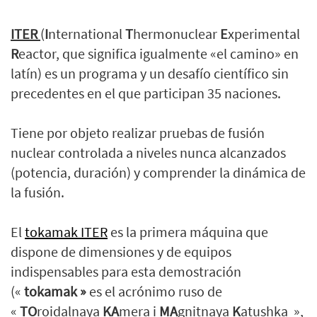
ITER
(
I
nternational
T
hermonuclear
E
xperimental
R
eactor, que significa igualmente «el camino» en
latín) es un programa y un desafío científico sin
precedentes en el que participan 35 naciones.
Tiene por objeto realizar pruebas de fusión
nuclear controlada a niveles nunca alcanzados
(potencia, duración) y comprender la dinámica de
la fusión.
El
tokamak ITER
es la primera máquina que
dispone de dimensiones y de equipos
indispensables para esta demostración
(«
tokamak »
es el acrónimo ruso de
«
TO
roidalnaya
KA
mera i
MA
gnitnaya
K
atushka »,